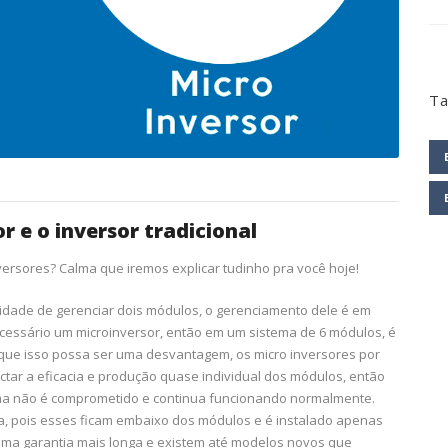
T
r e o inversor tradicional
versores? Calma que iremos explicar tudinho pra você hoje!
idade de gerenciar dois módulos, o gerenciamento dele é em
ecessário um microinversor, então em um sistema de 6 módulos, é
 que isso possa ser uma desvantagem, os micro inversores por
tar a eficacia e produção quase individual dos módulos, então
tema não é comprometido e continua funcionando normalmente.
a, pois esses ficam embaixo dos módulos e é instalado apenas
ma garantia mais longa e existem até modelos novos que