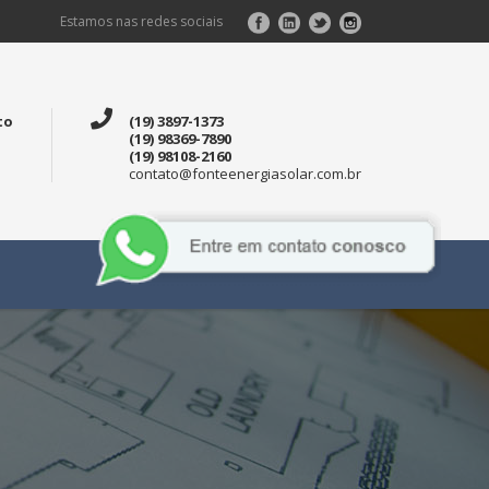
Estamos nas redes sociais
to
(19) 3897-1373
(19) 98369-7890
(19) 98108-2160
contato@fonteenergiasolar.com.br