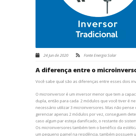
24 Jun de 2020
Fonte Energia Solar
A diferença entre o microinverso
Você sabe qual são as diferenças entre esses dois in
O microinversor é um inversor menor que tem a capac
dupla, então para cada 2 módulos que você tiver é n
necessário utilizar 3 microinversores. Mas não pense
gerenciar apenas 2 módulos por vez, conseguem detec
caso algum par esteja danificado, o restante do sis
Os microinversores também tem o benéfico da estétic
um pequeno painel na residência, também possuem u