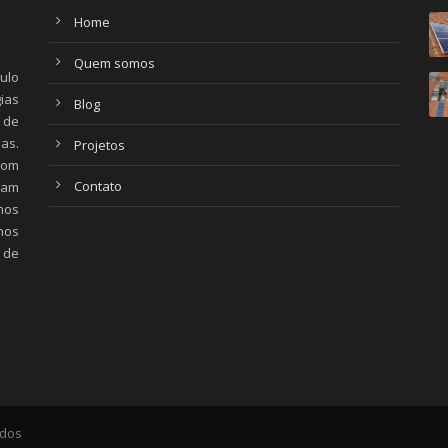
Home
Quem somos
aulo
ias
Blog
 de
ias.
Projetos
com
Contato
zam
mos
nos
 de
ados