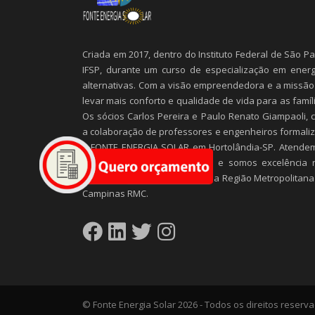
Criada em 2017, dentro do Instituto Federal de São P
IFSP, durante um curso de especialização em energ
alternativas. Com a visão empreendedora e a missão
levar mais conforto e qualidade de vida para as famíl
Os sócios Carlos Pereira e Paulo Renato Giampaoli, 
a colaboração de professores e engenheiros formali
a FONTE ENERGIA SOLAR em Hortolândia-SP. Atende
comércio, indústrias, serviços e somos excelência 
projetos residenciais em toda a Região Metropolitana
Campinas RMC.
© Fonte Energia Solar 2026 - Todos os direitos reserv